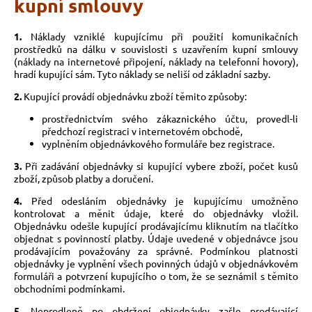
kupní smlouvy
1.
Náklady vzniklé kupujícímu při použití komunikačních
prostředků na dálku v souvislosti s uzavřením kupní smlouvy
(náklady na internetové připojení, náklady na telefonní hovory),
hradí kupující sám. Tyto náklady se neliší od základní sazby.
2.
Kupující provádí objednávku zboží těmito způsoby:
prostřednictvím svého zákaznického účtu, provedl-li
předchozí registraci v internetovém obchodě,
vyplněním objednávkového formuláře bez registrace.
3.
Při zadávání objednávky si kupující vybere zboží, počet kusů
zboží, způsob platby a doručení.
4.
Před odesláním objednávky je kupujícímu umožněno
kontrolovat a měnit údaje, které do objednávky vložil.
Objednávku odešle kupující prodávajícímu kliknutím na tlačítko
objednat s povinností platby. Údaje uvedené v objednávce jsou
prodávajícím považovány za správné. Podmínkou platnosti
objednávky je vyplnění všech povinných údajů v objednávkovém
formuláři a potvrzení kupujícího o tom, že se seznámil s těmito
obchodními podmínkami.
5.
Neprodleně po obdržení objednávky zašle prodávající