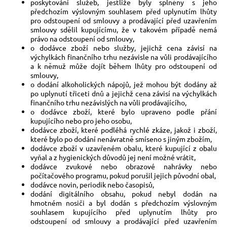
poskytování služeb, jestliže byly splněny s jeho
předchozím výslovným souhlasem před uplynutím lhůty
pro odstoupení od smlouvy a prodávající před uzavřením
smlouvy sdělil kupujícímu, že v takovém případě nemá
právo na odstoupení od smlouvy,
o dodávce zboží nebo služby, jejichž cena závisí na
výchylkách finančního trhu nezávisle na vůli prodávajícího
a k němuž může dojít během lhůty pro odstoupení od
smlouvy,
o dodání alkoholických nápojů, jež mohou být dodány až
po uplynutí třiceti dnů a jejichž cena závisí na výchylkách
finančního trhu nezávislých na vůli prodávajícího,
o dodávce zboží, které bylo upraveno podle přání
kupujícího nebo pro jeho osobu,
dodávce zboží, které podléhá rychlé zkáze, jakož i zboží,
které bylo po dodání nenávratně smíseno s jiným zbožím,
dodávce zboží v uzavřeném obalu, které kupující z obalu
vyňal a z hygienických důvodů jej není možné vrátit,
dodávce zvukové nebo obrazové nahrávky nebo
počítačového programu, pokud porušil jejich původní obal,
dodávce novin, periodik nebo časopisů,
dodání digitálního obsahu, pokud nebyl dodán na
hmotném nosiči a byl dodán s předchozím výslovným
souhlasem kupujícího před uplynutím lhůty pro
odstoupení od smlouvy a prodávající před uzavřením