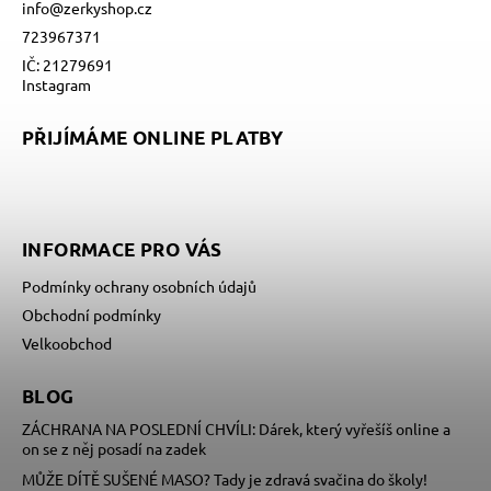
info
@
zerkyshop.cz
723967371
IČ: 21279691
Instagram
PŘIJÍMÁME ONLINE PLATBY
INFORMACE PRO VÁS
Podmínky ochrany osobních údajů
Obchodní podmínky
Velkoobchod
BLOG
ZÁCHRANA NA POSLEDNÍ CHVÍLI: Dárek, který vyřešíš online a
on se z něj posadí na zadek
MŮŽE DÍTĚ SUŠENÉ MASO? Tady je zdravá svačina do školy!