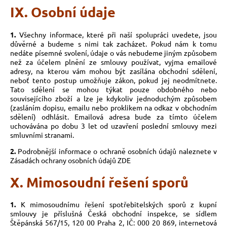
IX. Osobní údaje
1.
Všechny informace, které při naší spolupráci uvedete, jsou
důvěrné a budeme s nimi tak zacházet. Pokud nám k tomu
nedáte písemné svolení, údaje o vás nebudeme jiným způsobem
než za účelem plnění ze smlouvy používat, vyjma emailové
adresy, na kterou vám mohou být zasílána obchodní sdělení,
neboť tento postup umožňuje zákon, pokud jej neodmítnete.
Tato sdělení se mohou týkat pouze obdobného nebo
souvisejícího zboží a lze je kdykoliv jednoduchým způsobem
(zasláním dopisu, emailu nebo proklikem na odkaz v obchodním
sdělení) odhlásit. Emailová adresa bude za tímto účelem
uchovávána po dobu 3 let od uzavření poslední smlouvy mezi
smluvními stranami.
2.
Podrobnější informace o ochraně osobních údajů naleznete v
Zásadách ochrany osobních údajů ZDE
X. Mimosoudní řešení sporů
1.
K mimosoudnímu řešení spotřebitelských sporů z kupní
smlouvy je příslušná Česká obchodní inspekce, se sídlem
Štěpánská 567/15, 120 00 Praha 2, IČ: 000 20 869, internetová