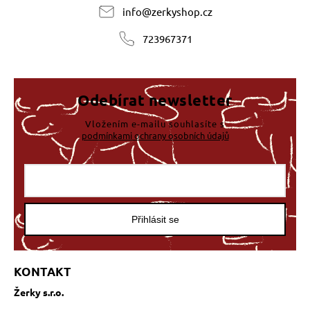
info
@
zerkyshop.cz
723967371
Odebírat newsletter
Vložením e-mailu souhlasíte s
podmínkami ochrany osobních údajů
Přihlásit se
KONTAKT
Žerky s.r.o.