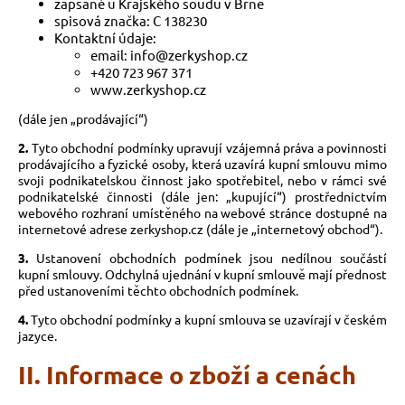
zapsané u Krajského soudu v Brně
spisová značka: C 138230
Kontaktní údaje:
email: info@zerkyshop.cz
+420 723 967 371
www.zerkyshop.cz
(dále jen „prodávající“)
2.
Tyto obchodní podmínky upravují vzájemná práva a povinnosti
prodávajícího a fyzické osoby, která uzavírá kupní smlouvu mimo
svoji podnikatelskou činnost jako spotřebitel, nebo v rámci své
podnikatelské činnosti (dále jen: „kupující“) prostřednictvím
webového rozhraní umístěného na webové stránce dostupné na
internetové adrese zerkyshop.cz (dále je „internetový obchod“).
3.
Ustanovení obchodních podmínek jsou nedílnou součástí
kupní smlouvy. Odchylná ujednání v kupní smlouvě mají přednost
před ustanoveními těchto obchodních podmínek.
4.
Tyto obchodní podmínky a kupní smlouva se uzavírají v českém
jazyce.
II. Informace o zboží a cenách