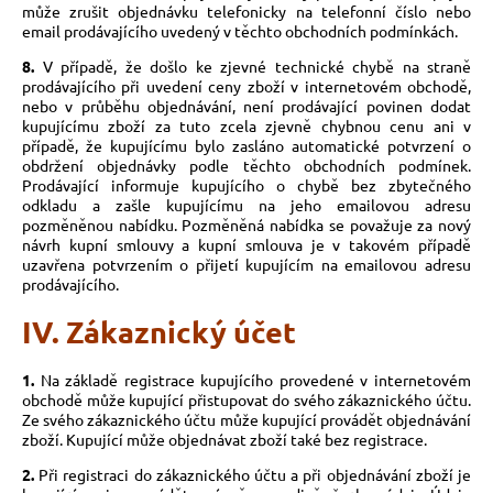
může zrušit objednávku telefonicky na telefonní číslo nebo
email prodávajícího uvedený v těchto obchodních podmínkách.
8.
V případě, že došlo ke zjevné technické chybě na straně
prodávajícího při uvedení ceny zboží v internetovém obchodě,
nebo v průběhu objednávání, není prodávající povinen dodat
kupujícímu zboží za tuto zcela zjevně chybnou cenu ani v
případě, že kupujícímu bylo zasláno automatické potvrzení o
obdržení objednávky podle těchto obchodních podmínek.
Prodávající informuje kupujícího o chybě bez zbytečného
odkladu a zašle kupujícímu na jeho emailovou adresu
pozměněnou nabídku. Pozměněná nabídka se považuje za nový
návrh kupní smlouvy a kupní smlouva je v takovém případě
uzavřena potvrzením o přijetí kupujícím na emailovou adresu
prodávajícího.
IV. Zákaznický účet
1.
Na základě registrace kupujícího provedené v internetovém
obchodě může kupující přistupovat do svého zákaznického účtu.
Ze svého zákaznického účtu může kupující provádět objednávání
zboží. Kupující může objednávat zboží také bez registrace.
2.
Při registraci do zákaznického účtu a při objednávání zboží je