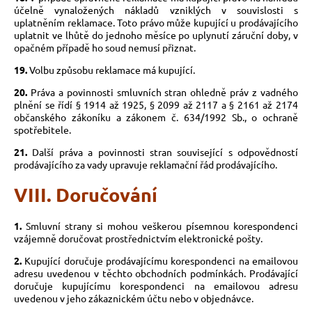
účelně vynaložených nákladů vzniklých v souvislosti s
uplatněním reklamace. Toto právo může kupující u prodávajícího
uplatnit ve lhůtě do jednoho měsíce po uplynutí záruční doby, v
opačném případě ho soud nemusí přiznat.
19.
Volbu způsobu reklamace má kupující.
20.
Práva a povinnosti smluvních stran ohledně práv z vadného
plnění se řídí § 1914 až 1925, § 2099 až 2117 a § 2161 až 2174
občanského zákoníku a zákonem č. 634/1992 Sb., o ochraně
spotřebitele.
21.
Další práva a povinnosti stran související s odpovědností
prodávajícího za vady upravuje reklamační řád prodávajícího.
VIII. Doručování
1.
Smluvní strany si mohou veškerou písemnou korespondenci
vzájemně doručovat prostřednictvím elektronické pošty.
2.
Kupující doručuje prodávajícímu korespondenci na emailovou
adresu uvedenou v těchto obchodních podmínkách. Prodávající
doručuje kupujícímu korespondenci na emailovou adresu
uvedenou v jeho zákaznickém účtu nebo v objednávce.