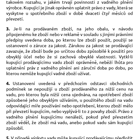
takovém rozsahu, v jakém trvají povinnosti z vadného plnění
výrobce. Kupující je jinak oprávněn uplatnit právo z vady, která se
vyskytne u spotřebního zboží v době dvaceti čtyř měsíců od
převzetí.
3.
Je-li na prodávaném zboží, na jeho obalu, v návodu
připojenému ke zboží nebo v reklamě v souladu s jinými právními
předpisy uvedena doba, po kterou lze zboží použít, použijí se
ustanovení o záruce za jakost. Zárukou za jakost se prodávající
zavazuje, že zboží bude po určitou dobu způsobilé k použití pro
obvyklý účel nebo že si zachová obvyklé vlastnosti. Vytkl-li
kupující prodávajícímu vadu zboží oprávněně, neběží lhůta pro
uplatnění práv z vadného plnění ani záruční doba po dobu, po
kterou nemůže kupující vadné zboží užívat.
4.
Ustanovení uvedená v předchozím odstavci obchodních
podmínek se nepoužijí u zboží prodávaného za nižší cenu na
vadu, pro kterou byla nižší cena ujednána, na opotřebení zboží
způsobené jeho obvyklým užíváním, u použitého zboží na vadu
odpovídající míře používání nebo opotřebení, kterou zboží mělo
při převzetí kupujícím, nebo vyplývá-li to z povahy zboží. Právo z
vadného plnění kupujícímu nenáleží, pokud před převzetím
zboží věděl, že zboží má vadu, anebo pokud vadu sám kupující
způsobil.
5.
V případě výskytu vady může kupující prodávajícímu předložit