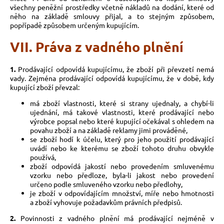
všechny peněžní prostředky včetně nákladů na dodání, které od
něho na základě smlouvy přijal, a to stejným způsobem,
popřípadě způsobem určeným kupujícím.
VII. Práva z vadného plnění
1.
Prodávající odpovídá kupujícímu, že zboží při převzetí nemá
vady. Zejména prodávající odpovídá kupujícímu, že v době, kdy
kupující zboží převzal:
má zboží vlastnosti, které si strany ujednaly, a chybí-li
ujednání, má takové vlastnosti, které prodávající nebo
výrobce popsal nebo které kupující očekával s ohledem na
povahu zboží a na základě reklamy jimi prováděné,
se zboží hodí k účelu, který pro jeho použití prodávající
uvádí nebo ke kterému se zboží tohoto druhu obvykle
používá,
zboží odpovídá jakostí nebo provedením smluvenému
vzorku nebo předloze, byla-li jakost nebo provedení
určeno podle smluveného vzorku nebo předlohy,
je zboží v odpovídajícím množství, míře nebo hmotnosti
a zboží vyhovuje požadavkům právních předpisů.
2.
Povinnosti z vadného plnění má prodávající nejméně v