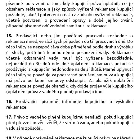
písemné potvrzení o tom, kdy kupující právo uplatnil, co je
obsahem reklamace a jaký způsob vyřízení reklamace kupující
požaduje, jakož i potvrzení o datu a způsobu vyřízení reklamace,
včetně potvrzení o provedení opravy a době jejího trvání,
případně písemné odůvodnění zamítnutí reklamace.
15.
Prodávající nebo jím pověřený pracovník rozhodne o
reklamaci ihned, ve složitých případech do tří pracovních dnů. Do
této lhůty se nezapočítává doba přiměřená podle druhu výrobku
či služby potřebná k odbornému posouzení vady. Reklamace
včetně odstranění vady musí být vyřízena bezodkladně,
nejpozději do 30 dnů ode dne uplatnění reklamace, pokud se
prodávající s kupujícím nedohodne na delší lhůtě. Marné uplynutí
této lhůty se považuje za podstatné porušení smlouvy a kupující
má právo od kupní smlouvy odstoupit. Za okamžik uplatnění
reklamace se považuje okamžik, kdy dojde projev vůle kupujícího
(uplatnění práva z vadného plnění) prodávajícímu.
16.
Prodávající písemně informuje kupujícího o výsledku
reklamace.
17.
Právo z vadného plnění kupujícímu nenáleží, pokud kupující
před převzetím věci věděl, že věc má vadu, anebo pokud kupující
vadu sám způsobil.
18.
V případě oprávněné reklamace má kupující právo na náhradu