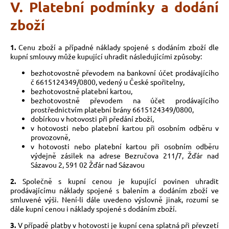
V. Platební podmínky a dodání
zboží
1.
Cenu zboží a případné náklady spojené s dodáním zboží dle
kupní smlouvy může kupující uhradit následujícími způsoby:
bezhotovostně převodem na bankovní účet prodávajícího
č 6615124349/0800, vedený u České spořitelny,
bezhotovostně platební kartou,
bezhotovostně převodem na účet prodávajícího
prostřednictvím platební brány 6615124349/0800,
dobírkou v hotovosti při předání zboží,
v hotovosti nebo platební kartou při osobním odběru v
provozovně,
v hotovosti nebo platební kartou při osobním odběru
výdejně zásilek na adrese Bezručova 211/7, Žďár nad
Sázavou 2, 591 02 Žďár nad Sázavou
2.
Společně s kupní cenou je kupující povinen uhradit
prodávajícímu náklady spojené s balením a dodáním zboží ve
smluvené výši. Není-li dále uvedeno výslovně jinak, rozumí se
dále kupní cenou i náklady spojené s dodáním zboží.
3.
V případě platby v hotovosti je kupní cena splatná při převzetí