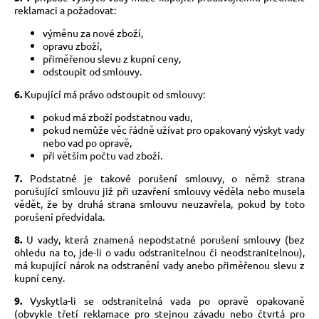
reklamaci a požadovat:
výměnu za nové zboží,
opravu zboží,
přiměřenou slevu z kupní ceny,
odstoupit od smlouvy.
6.
Kupující má právo odstoupit od smlouvy:
pokud má zboží podstatnou vadu,
pokud nemůže věc řádně užívat pro opakovaný výskyt vady
nebo vad po opravě,
při větším počtu vad zboží.
7.
Podstatné je takové porušení smlouvy, o němž strana
porušující smlouvu již při uzavření smlouvy věděla nebo musela
vědět, že by druhá strana smlouvu neuzavřela, pokud by toto
porušení předvídala.
8.
U vady, která znamená nepodstatné porušení smlouvy (bez
ohledu na to, jde-li o vadu odstranitelnou či neodstranitelnou),
má kupující nárok na odstranění vady anebo přiměřenou slevu z
kupní ceny.
9.
Vyskytla-li se odstranitelná vada po opravě opakovaně
(obvykle třetí reklamace pro stejnou závadu nebo čtvrtá pro