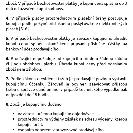
zboží. V případě bezhotovostní platby je kupní cena splatná do 3
dnů od uzavření kupní smlouvy.
4.
V případě platby prostřednictvím platební brány postupuje
kupující podle pokynů příslušného poskytovatele elektronických
plateb.[S16]
5.
V případě bezhotovostní platby je závazek kupujícího uhradit
kupní cenu splněn okamžikem připsání příslušné částky na
bankovní účet prodávajícího.
6.
Prodávající nepožaduje od kupujícího předem žádnou zálohu
či jinou obdobnou platbu. Úhrada kupní ceny před odesláním
zboží není zálohou.
7.
Podle zákona o evidenci tržeb je prodávající povinen vystavit
kupujícímu účtenku. Zároveň je povinen zaevidovat přijatou
tržbu u správce daně online, v případě technického výpadku pak
nejpozději do 48 hodin
8.
Zboží je kupujícímu dodáno:
na adresu určenou kupujícím objednávce
prostřednictvím výdejny zásilek na adresu výdejny, kterou
kupující určil,
osobním odběrem v provozovně prodávajícího