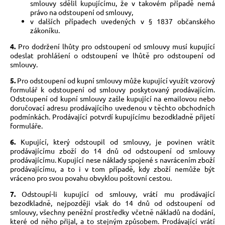
smlouvy sdělil kupujícímu, že v takovém případě nemá
právo na odstoupení od smlouvy,
v dalších případech uvedených v § 1837 občanského
zákoníku.
4.
Pro dodržení lhůty pro odstoupení od smlouvy musí kupující
odeslat prohlášení o odstoupení ve lhůtě pro odstoupení od
smlouvy.
5.
Pro odstoupení od kupní smlouvy může kupující využít vzorový
formulář k odstoupení od smlouvy poskytovaný prodávajícím.
Odstoupení od kupní smlouvy zašle kupující na emailovou nebo
doručovací adresu prodávajícího uvedenou v těchto obchodních
podmínkách. Prodávající potvrdí kupujícímu bezodkladně přijetí
formuláře.
6.
Kupující, který odstoupil od smlouvy, je povinen vrátit
prodávajícímu zboží do 14 dnů od odstoupení od smlouvy
prodávajícímu. Kupující nese náklady spojené s navrácením zboží
prodávajícímu, a to i v tom případě, kdy zboží nemůže být
vráceno pro svou povahu obvyklou poštovní cestou.
7.
Odstoupí-li kupující od smlouvy, vrátí mu prodávající
bezodkladně, nejpozději však do 14 dnů od odstoupení od
smlouvy, všechny peněžní prostředky včetně nákladů na dodání,
které od něho přijal, a to stejným způsobem. Prodávající vrátí