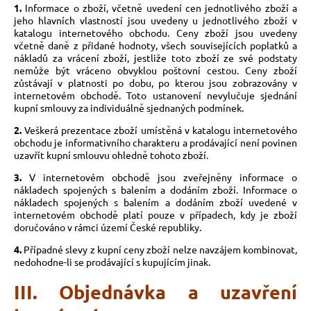
1.
Informace o zboží, včetně uvedení cen jednotlivého zboží a
jeho hlavních vlastností jsou uvedeny u jednotlivého zboží v
katalogu internetového obchodu. Ceny zboží jsou uvedeny
včetně daně z přidané hodnoty, všech souvisejících poplatků a
nákladů za vrácení zboží, jestliže toto zboží ze své podstaty
nemůže být vráceno obvyklou poštovní cestou. Ceny zboží
zůstávají v platnosti po dobu, po kterou jsou zobrazovány v
internetovém obchodě. Toto ustanovení nevylučuje sjednání
kupní smlouvy za individuálně sjednaných podmínek.
2.
Veškerá prezentace zboží umístěná v katalogu internetového
obchodu je informativního charakteru a prodávající není povinen
uzavřít kupní smlouvu ohledně tohoto zboží.
3.
V internetovém obchodě jsou zveřejněny informace o
nákladech spojených s balením a dodáním zboží. Informace o
nákladech spojených s balením a dodáním zboží uvedené v
internetovém obchodě platí pouze v případech, kdy je zboží
doručováno v rámci území České republiky.
4.
Případné slevy z kupní ceny zboží nelze navzájem kombinovat,
nedohodne-li se prodávající s kupujícím jinak.
III. Objednávka a uzavření