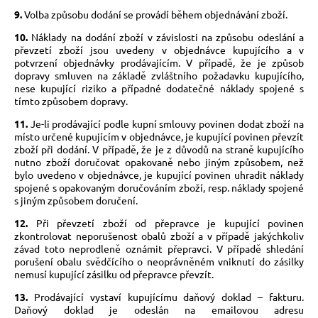
9.
Volba způsobu dodání se provádí během objednávání zboží.
10.
Náklady na dodání zboží v závislosti na způsobu odeslání a
převzetí zboží jsou uvedeny v objednávce kupujícího a v
potvrzení objednávky prodávajícím. V případě, že je způsob
dopravy smluven na základě zvláštního požadavku kupujícího,
nese kupující riziko a případné dodatečné náklady spojené s
tímto způsobem dopravy.
11.
Je-li prodávající podle kupní smlouvy povinen dodat zboží na
místo určené kupujícím v objednávce, je kupující povinen převzít
zboží při dodání. V případě, že je z důvodů na straně kupujícího
nutno zboží doručovat opakovaně nebo jiným způsobem, než
bylo uvedeno v objednávce, je kupující povinen uhradit náklady
spojené s opakovaným doručováním zboží, resp. náklady spojené
s jiným způsobem doručení.
12.
Při převzetí zboží od přepravce je kupující povinen
zkontrolovat neporušenost obalů zboží a v případě jakýchkoliv
závad toto neprodleně oznámit přepravci. V případě shledání
porušení obalu svědčícího o neoprávněném vniknutí do zásilky
nemusí kupující zásilku od přepravce převzít.
13.
Prodávající vystaví kupujícímu daňový doklad – fakturu.
Daňový doklad je odeslán na emailovou adresu