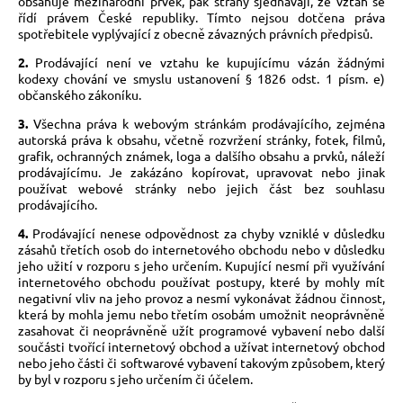
obsahuje mezinárodní prvek, pak strany sjednávají, že vztah se
řídí právem České republiky. Tímto nejsou dotčena práva
spotřebitele vyplývající z obecně závazných právních předpisů.
2.
Prodávající není ve vztahu ke kupujícímu vázán žádnými
kodexy chování ve smyslu ustanovení § 1826 odst. 1 písm. e)
občanského zákoníku.
3.
Všechna práva k webovým stránkám prodávajícího, zejména
autorská práva k obsahu, včetně rozvržení stránky, fotek, filmů,
grafik, ochranných známek, loga a dalšího obsahu a prvků, náleží
prodávajícímu. Je zakázáno kopírovat, upravovat nebo jinak
používat webové stránky nebo jejich část bez souhlasu
prodávajícího.
4.
Prodávající nenese odpovědnost za chyby vzniklé v důsledku
zásahů třetích osob do internetového obchodu nebo v důsledku
jeho užití v rozporu s jeho určením. Kupující nesmí při využívání
internetového obchodu používat postupy, které by mohly mít
negativní vliv na jeho provoz a nesmí vykonávat žádnou činnost,
která by mohla jemu nebo třetím osobám umožnit neoprávněně
zasahovat či neoprávněně užít programové vybavení nebo další
součásti tvořící internetový obchod a užívat internetový obchod
nebo jeho části či softwarové vybavení takovým způsobem, který
by byl v rozporu s jeho určením či účelem.