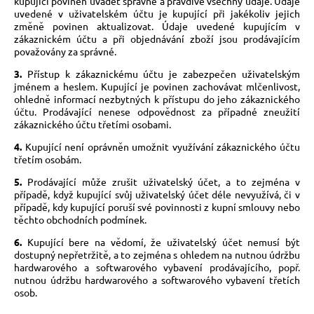
kupující povinen uvádět správně a pravdivě všechny údaje. Údaje
uvedené v uživatelském účtu je kupující při jakékoliv jejich
změně povinen aktualizovat. Údaje uvedené kupujícím v
zákaznickém účtu a při objednávání zboží jsou prodávajícím
považovány za správné.
3.
Přístup k zákaznickému účtu je zabezpečen uživatelským
jménem a heslem. Kupující je povinen zachovávat mlčenlivost,
ohledně informací nezbytných k přístupu do jeho zákaznického
účtu. Prodávající nenese odpovědnost za případné zneužití
zákaznického účtu třetími osobami.
4.
Kupující není oprávněn umožnit využívání zákaznického účtu
třetím osobám.
5.
Prodávající může zrušit uživatelský účet, a to zejména v
případě, když kupující svůj uživatelský účet déle nevyužívá, či v
případě, kdy kupující poruší své povinnosti z kupní smlouvy nebo
těchto obchodních podmínek.
6.
Kupující bere na vědomí, že uživatelský účet nemusí být
dostupný nepřetržitě, a to zejména s ohledem na nutnou údržbu
hardwarového a softwarového vybavení prodávajícího, popř.
nutnou údržbu hardwarového a softwarového vybavení třetích
osob.