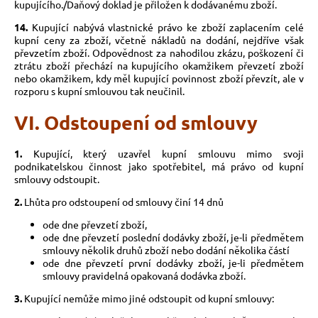
kupujícího./Daňový doklad je přiložen k dodávanému zboží.
14.
Kupující nabývá vlastnické právo ke zboží zaplacením celé
kupní ceny za zboží, včetně nákladů na dodání, nejdříve však
převzetím zboží. Odpovědnost za nahodilou zkázu, poškození či
ztrátu zboží přechází na kupujícího okamžikem převzetí zboží
nebo okamžikem, kdy měl kupující povinnost zboží převzít, ale v
rozporu s kupní smlouvou tak neučinil.
VI. Odstoupení od smlouvy
1.
Kupující, který uzavřel kupní smlouvu mimo svoji
podnikatelskou činnost jako spotřebitel, má právo od kupní
smlouvy odstoupit.
2.
Lhůta pro odstoupení od smlouvy činí 14 dnů
ode dne převzetí zboží,
ode dne převzetí poslední dodávky zboží, je-li předmětem
smlouvy několik druhů zboží nebo dodání několika částí
ode dne převzetí první dodávky zboží, je-li předmětem
smlouvy pravidelná opakovaná dodávka zboží.
3.
Kupující nemůže mimo jiné odstoupit od kupní smlouvy: