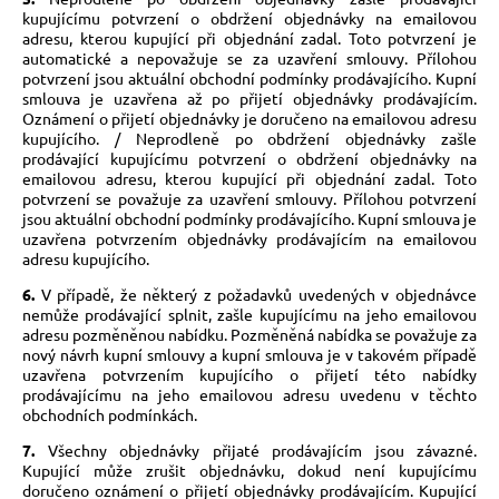
kupujícímu potvrzení o obdržení objednávky na emailovou
adresu, kterou kupující při objednání zadal. Toto potvrzení je
automatické a nepovažuje se za uzavření smlouvy. Přílohou
potvrzení jsou aktuální obchodní podmínky prodávajícího. Kupní
smlouva je uzavřena až po přijetí objednávky prodávajícím.
Oznámení o přijetí objednávky je doručeno na emailovou adresu
kupujícího. / Neprodleně po obdržení objednávky zašle
prodávající kupujícímu potvrzení o obdržení objednávky na
emailovou adresu, kterou kupující při objednání zadal. Toto
potvrzení se považuje za uzavření smlouvy. Přílohou potvrzení
jsou aktuální obchodní podmínky prodávajícího. Kupní smlouva je
uzavřena potvrzením objednávky prodávajícím na emailovou
adresu kupujícího.
6.
V případě, že některý z požadavků uvedených v objednávce
nemůže prodávající splnit, zašle kupujícímu na jeho emailovou
adresu pozměněnou nabídku. Pozměněná nabídka se považuje za
nový návrh kupní smlouvy a kupní smlouva je v takovém případě
uzavřena potvrzením kupujícího o přijetí této nabídky
prodávajícímu na jeho emailovou adresu uvedenu v těchto
obchodních podmínkách.
7.
Všechny objednávky přijaté prodávajícím jsou závazné.
Kupující může zrušit objednávku, dokud není kupujícímu
doručeno oznámení o přijetí objednávky prodávajícím. Kupující