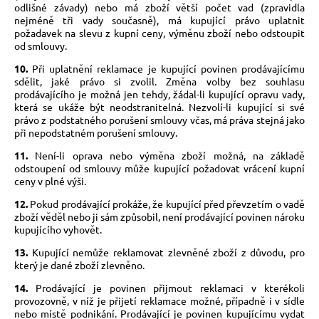
odlišné závady) nebo má zboží větší počet vad (zpravidla
nejméně tři vady současně), má kupující právo uplatnit
požadavek na slevu z kupní ceny, výměnu zboží nebo odstoupit
od smlouvy.
10.
Při uplatnění reklamace je kupující povinen prodávajícímu
sdělit, jaké právo si zvolil. Změna volby bez souhlasu
prodávajícího je možná jen tehdy, žádal-li kupující opravu vady,
která se ukáže být neodstranitelná. Nezvolí-li kupující si své
právo z podstatného porušení smlouvy včas, má práva stejná jako
při nepodstatném porušení smlouvy.
11.
Není-li oprava nebo výměna zboží možná, na základě
odstoupení od smlouvy může kupující požadovat vrácení kupní
ceny v plné výši.
12.
Pokud prodávající prokáže, že kupující před převzetím o vadě
zboží věděl nebo ji sám způsobil, není prodávající povinen nároku
kupujícího vyhovět.
13.
Kupující nemůže reklamovat zlevněné zboží z důvodu, pro
který je dané zboží zlevněno.
14.
Prodávající je povinen přijmout reklamaci v kterékoli
provozovně, v níž je přijetí reklamace možné, případně i v sídle
nebo místě podnikání. Prodávající je povinen kupujícímu vydat