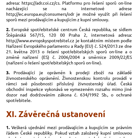
adresa: https://adr.coi.cz/cs. Platformu pro řešení sporů on-line
nacházející se na internetové adrese
http://ec.europa.eu/consumers/odr je možné využít při řešení
sporů mezi prodávajícím a kupujícím z kupní smlouvy.
2.
Evropské spotřebitelské centrum Česká republika, se sídlem
Štěpánská 567/15, 120 00 Praha 2, internetová adresa:
http://www.evropskyspotrebitel.cz je kontaktním místem podle
Nařízení Evropského parlamentu a Rady (EU) č. 524/2013 ze dne
21. května 2013 o řešení spotřebitelských sporů on-line a o
změně nařízení (ES) č. 2006/2004 a směrnice 2009/22/ES
(nařízení o řešení spotřebitelských sporů on-line).
3.
Prodávající je oprávněn k prodeji zboží na základě
živnostenského oprávnění. Živnostenskou kontrolu provádí v
rámci své působnosti příslušný živnostenský úřad. Česká
obchodní inspekce vykonává ve vymezeném rozsahu mimo jiné
dozor nad dodržováním zákona č. 634/1992 Sb., o ochraně
spotřebitele.
XI. Závěrečná ustanovení
1.
Veškerá ujednání mezi prodávajícím a kupujícím se právním
řádem České republiky. Pokud vztah založený kupní smlouvou