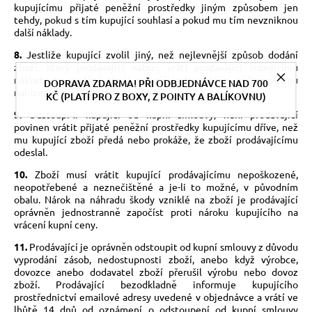
kupujícímu přijaté peněžní prostředky jiným způsobem jen
tehdy, pokud s tím kupující souhlasí a pokud mu tím nevzniknou
další náklady.
8.
Jestliže kupující zvolil jiný, než nejlevnější způsob dodání
zboží, který prodávající nabízí, vrátí prodávající kupujícímu
náklady na dodání zboží ve výši odpovídající nejlevnějšímu
DOPRAVA ZDARMA! PŘI ODBJEDNÁVCE NAD 700
nabízenému způsobu dodání zboží.
KČ (PLATÍ PRO Z BOXY, Z POINTY A BALÍKOVNU)
9.
Odstoupí-li kupující od kupní smlouvy, není prodávající
povinen vrátit přijaté peněžní prostředky kupujícímu dříve, než
mu kupující zboží předá nebo prokáže, že zboží prodávajícímu
odeslal.
10.
Zboží musí vrátit kupující prodávajícímu nepoškozené,
neopotřebené a neznečištěné a je-li to možné, v původním
obalu. Nárok na náhradu škody vzniklé na zboží je prodávající
oprávněn jednostranně započíst proti nároku kupujícího na
vrácení kupní ceny.
11.
Prodávající je oprávněn odstoupit od kupní smlouvy z důvodu
vyprodání zásob, nedostupnosti zboží, anebo když výrobce,
dovozce anebo dodavatel zboží přerušil výrobu nebo dovoz
zboží. Prodávající bezodkladně informuje kupujícího
prostřednictví emailové adresy uvedené v objednávce a vrátí ve
lhůtě 14 dnů od oznámení o odstoupení od kupní smlouvy