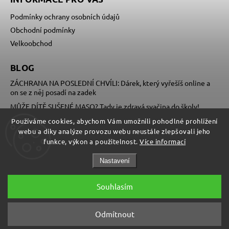
Podmínky ochrany osobních údajů
Obchodní podmínky
Velkoobchod
BLOG
ZÁCHRANA NA POSLEDNÍ CHVÍLI: Dárek, který vyřešíš online a
on se z něj posadí na zadek
MŮŽE DÍTĚ SUŠENÉ MASO? Tady je zdravá svačina do školy!
DOVOLENÁ POD STANEM: Jak přežít divočinu, nenatáhnout
Používáme cookies, abychom Vám umožnili pohodlné prohlížení
bačkory z hladu a vykašlat se na zapařenou paštiku
webu a díky analýze provozu webu neustále zlepšovali jeho
funkce, výkon a použitelnost.
Více informací
Nastavení
Souhlasím
Copyright 2026
Žerky s.r.o.
. Všechna práva vyhrazena.
Odmítnout
Grafický návrh vytvořil a nakódoval
Shoptak.cz