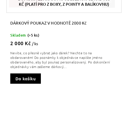
KČ (PLATÍ PRO Z BOXY, Z POINTY A BALÍKOVNU)
DÁRKOVÝ POUKAZ V HODNOTĚ 2000 Kč
Skladem
(>5 ks)
2 000 Kč
/ ks
Nevíte, co přesně vybrat jako dárek? Nechte to na
obdarovaném! Do poznámky k objednávce napište jméno
obdarovaného, aby byl poukaz personalizovaný. Po dokončení
objednávky vám zašleme dárkový...
Do košíku