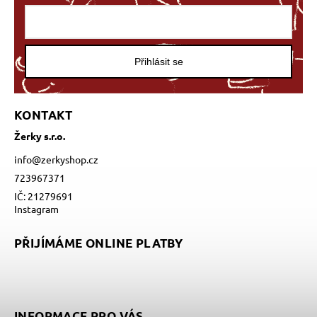
Přihlásit se
KONTAKT
Žerky s.r.o.
info
@
zerkyshop.cz
723967371
IČ: 21279691
Instagram
PŘIJÍMÁME ONLINE PLATBY
INFORMACE PRO VÁS