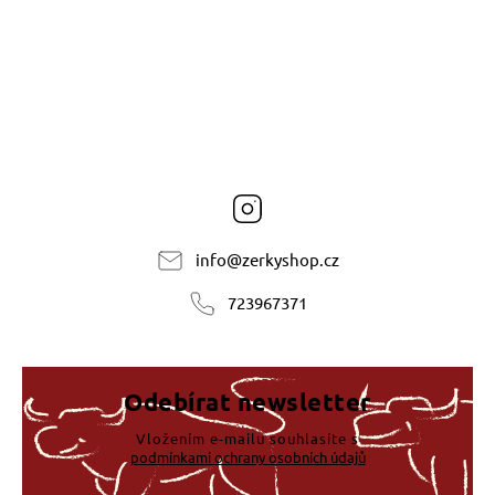
Instagram
info
@
zerkyshop.cz
723967371
Odebírat newsletter
Vložením e-mailu souhlasíte s
podmínkami ochrany osobních údajů